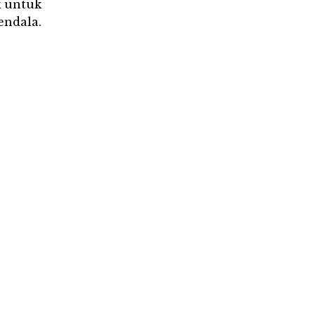
k untuk
endala.