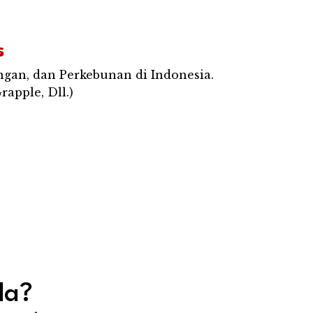
s
ngan, dan Perkebunan di Indonesia.
rapple, Dll.)
da?