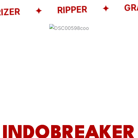
VERIZER ✦ RIPPER ✦ G
p
Products
INDOBREAKER