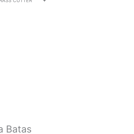
RASS CUTTER ✦
a Batas