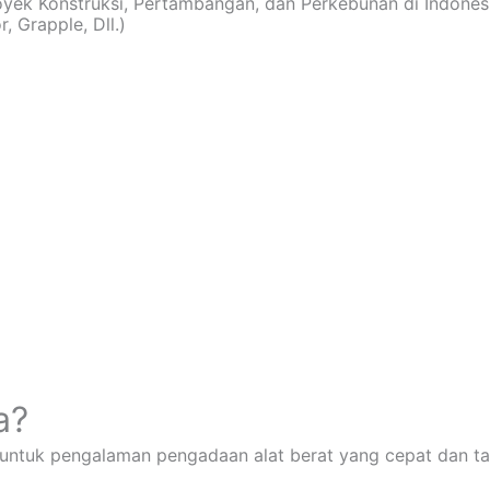
royek Konstruksi, Pertambangan, dan Perkebunan di Indones
, Grapple, Dll.)
a?
 untuk pengalaman pengadaan alat berat yang cepat dan ta