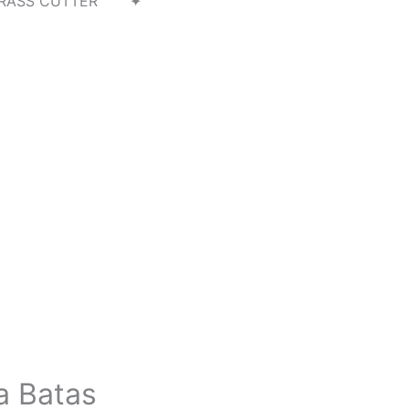
RASS CUTTER ✦
a Batas