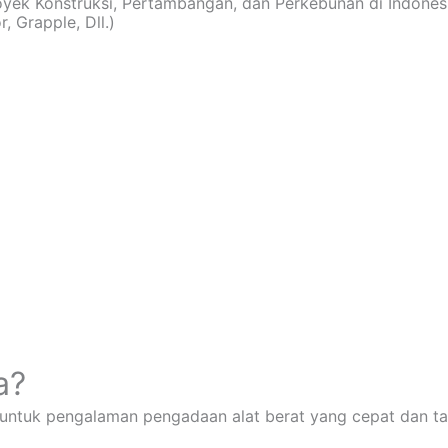
royek Konstruksi, Pertambangan, dan Perkebunan di Indones
, Grapple, Dll.)
a?
 untuk pengalaman pengadaan alat berat yang cepat dan ta